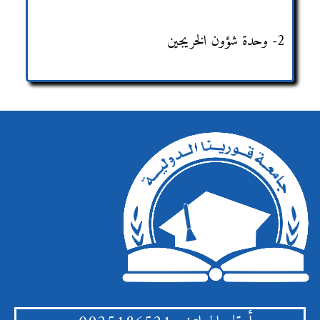
2- وحدة شؤون الخريجين