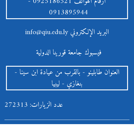
أرقام الهواتف
0925186521 -
0913895944
البريد الإلكتروني
info@qiu.edu.ly
فيسبوك
جامعة قورينا الدولية
العنوان
طابلينو - بالقرب من عيادة ابن سينا -
بنغازي - ليبيا
عدد الزيارات: 272313