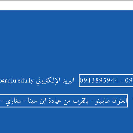
البريد الإلكتروني
info@qiu.edu.ly
العنوان
طابلينو - بالقرب من عيادة ابن سينا - بنغازي - ل