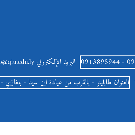
البريد الإلكتروني
info@qiu.edu.ly
العنوان
طابلينو - بالقرب من عيادة ابن سينا - بنغازي - ل