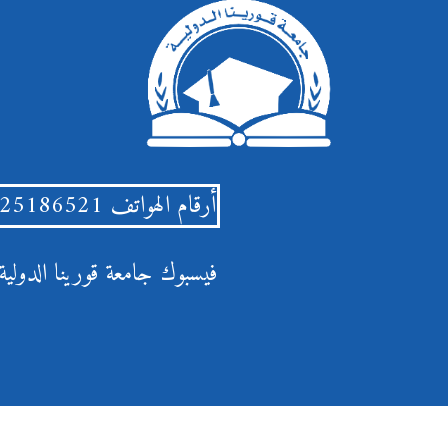
أرقام الهواتف
0925186521 - 0913895944
فيسبوك
جامعة قورينا الدولية