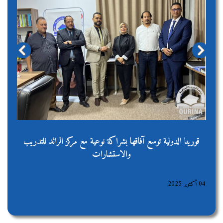
evious
Next
قورينا الدولية توسع آفاقها بشراكة نوعية مع مركز الرائد للتدريب
والاستشارات
04 أكتوير 2025