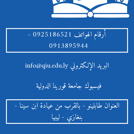
أرقام الهواتف
0925186521 -
0913895944
البريد الإلكتروني
info@qiu.edu.ly
فيسبوك
جامعة قورينا الدولية
العنوان
طابلينو - بالقرب من عيادة ابن سينا -
بنغازي - ليبيا