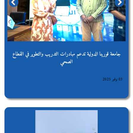
evious
Next
جامعة قورينا الدولية تدعم مبادرات التدريب والتطوير في القطاع
الصحي
03 نوفمبر 2025